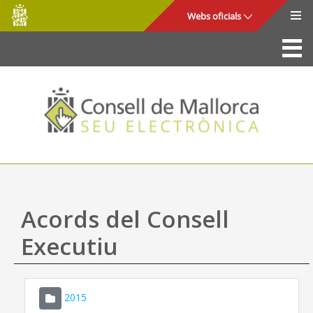
Consell
Salta al contingut principal
Webs oficials
de
Mallorca
La Seu
Consell de Mallorca
Accés i seguretat
Utilitats
Tràmits i serveis
Acords del Consell
Mapa web
Executiu
Ajuda
2015