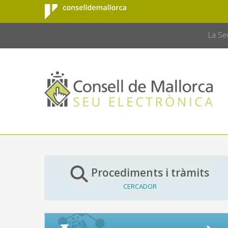
Consell de
Salta al contingut principal
CONSELL 
Mallorca
La Se
Procediments i tràmits
CERCADOR