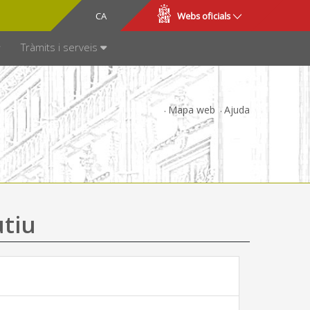
CA
ES
Webs oficials
SPARÈNCIA
Tràmits i serveis
Mapa web
Ajuda
utiu