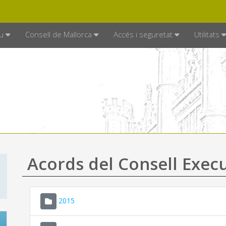
DE MALLORCA
MALLORCA.ES
TRAN
SEU ELECTRÒNICA
u
Consell de Mallorca
Accés i seguretat
Utilitats
Acords del Consell Exec
2015