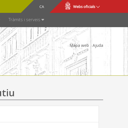
CA
ES
Webs oficials
SPARÈNCIA
Tràmits i serveis
Mapa web
Ajuda
utiu