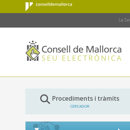
Consell de
Salta al contingut principal
CONSELL 
Mallorca
La Se
Procediments i tràmits
CERCADOR