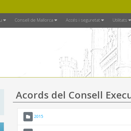
DE MALLORCA
MALLORCA.ES
TRAN
SEU ELECTRÒNICA
u
Consell de Mallorca
Accés i seguretat
Utilitats
Acords del Consell Exec
2015