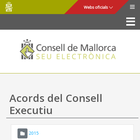
Consell
Salta al contingut principal
Webs oficials
de
Mallorca
La Seu
Consell de Mallorca
Accés i seguretat
Utilitats
Tràmits i serveis
Acords del Consell
Mapa web
Executiu
Ajuda
2015