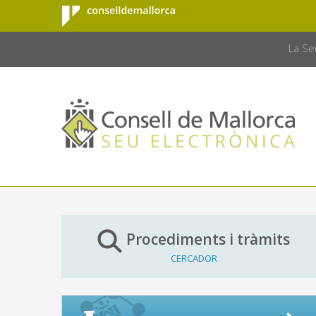
Consell de
Salta al contingut principal
CONSELL 
Mallorca
La Se
Procediments i tràmits
CERCADOR