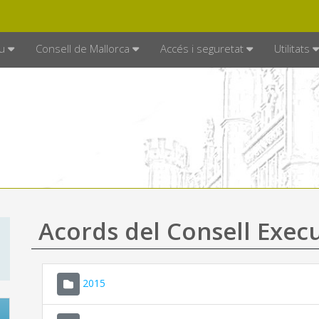
DE MALLORCA
MALLORCA.ES
TRAN
SEU ELECTRÒNICA
u
Consell de Mallorca
Accés i seguretat
Utilitats
Acords del Consell Exec
2015