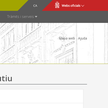
CA
ES
Webs oficials
SPARÈNCIA
Tràmits i serveis
Mapa web
Ajuda
utiu