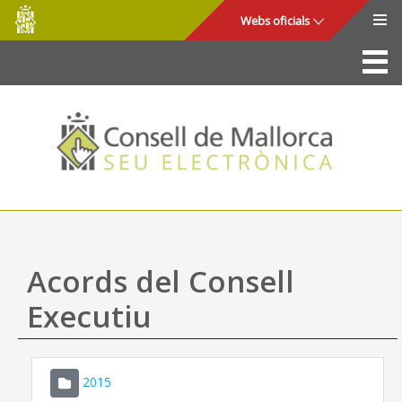
Consell
Salta al contingut principal
Webs oficials
de
Mallorca
La Seu
Consell de Mallorca
Accés i seguretat
Utilitats
Tràmits i serveis
Acords del Consell
Mapa web
Executiu
Ajuda
2015