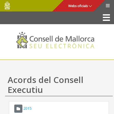
Consell
Salta al contingut principal
Webs oficials
de
Mallorca
La Seu
Consell de Mallorca
Accés i seguretat
Utilitats
Tràmits i serveis
Acords del Consell
Mapa web
Executiu
Ajuda
2015