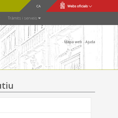
CA
ES
Webs oficials
SPARÈNCIA
Tràmits i serveis
Mapa web
Ajuda
utiu