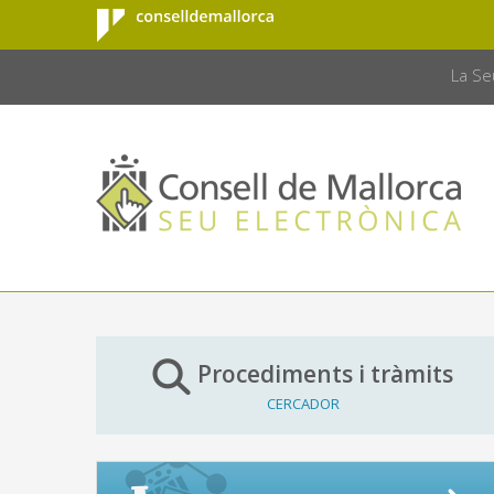
Consell de
Salta al contingut principal
CONSELL 
Mallorca
La Se
Procediments i tràmits
CERCADOR