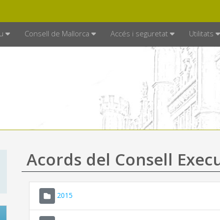
DE MALLORCA
MALLORCA.ES
TRAN
SEU ELECTRÒNICA
u
Consell de Mallorca
Accés i seguretat
Utilitats
Acords del Consell Exec
2015