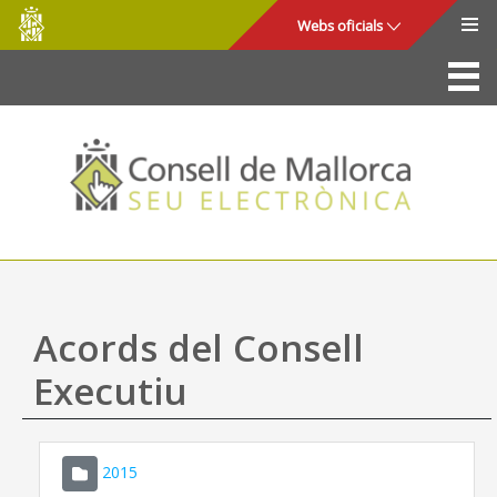
Consell
Salta al contingut principal
Webs oficials
de
Mallorca
La Seu
Consell de Mallorca
Accés i seguretat
Utilitats
Tràmits i serveis
Acords del Consell
Mapa web
Executiu
Ajuda
2015