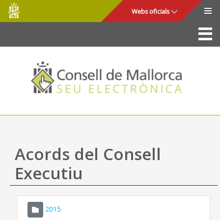
Consell
Salta al contingut principal
Webs oficials
de
Mallorca
La Seu
Consell de Mallorca
Accés i seguretat
Utilitats
Tràmits i serveis
Acords del Consell
Mapa web
Executiu
Ajuda
2015