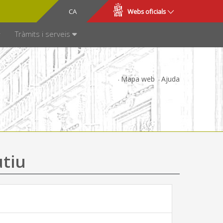
CA
ES
Webs oficials
SPARÈNCIA
Tràmits i serveis
Mapa web
Ajuda
utiu