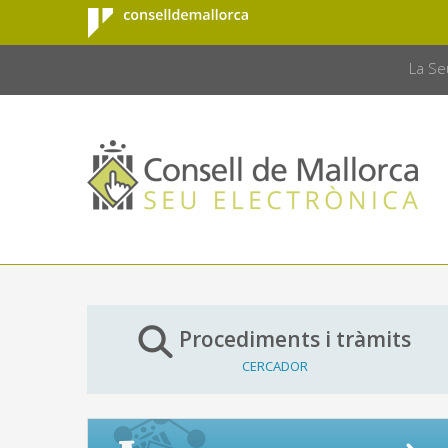
Consell de
Salta al contingut principal
CONSELL 
Mallorca
La Se
Procediments i tràmits
CERCADOR