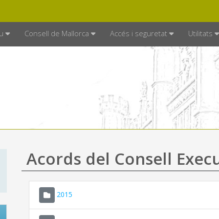
DE MALLORCA
MALLORCA.ES
TRAN
SEU ELECTRÒNICA
u
Consell de Mallorca
Accés i seguretat
Utilitats
Acords del Consell Exec
2015