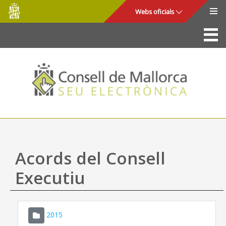
Consell
Salta al contingut principal
Webs oficials
de
Mallorca
La Seu
Consell de Mallorca
Accés i seguretat
Utilitats
Tràmits i serveis
Acords del Consell
Mapa web
Executiu
Ajuda
2015