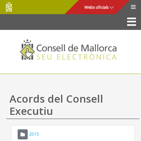
Consell
Salta al contingut principal
Webs oficials
de
Mallorca
La Seu
Consell de Mallorca
Accés i seguretat
Utilitats
Tràmits i serveis
Acords del Consell
Mapa web
Executiu
Ajuda
2015