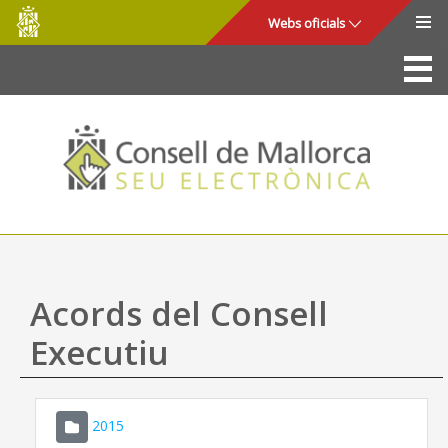
Consell
Salta al contingut principal
Webs oficials
de
Mallorca
La Seu
Consell de Mallorca
Accés i seguretat
Utilitats
Tràmits i serveis
Acords del Consell
Mapa web
Executiu
Ajuda
2015