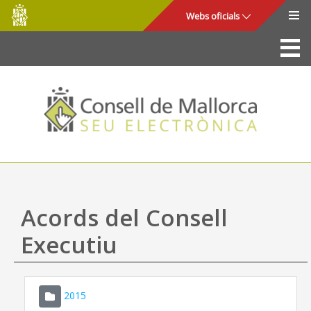
Consell
Salta al contingut principal
Webs oficials
de
Mallorca
La Seu
Consell de Mallorca
Accés i seguretat
Utilitats
Tràmits i serveis
Acords del Consell
Mapa web
Executiu
Ajuda
2015