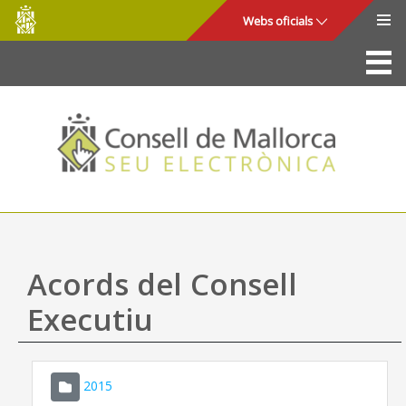
Consell
Salta al contingut principal
Webs oficials
de
Mallorca
La Seu
Consell de Mallorca
Accés i seguretat
Utilitats
Tràmits i serveis
Acords del Consell
Mapa web
Executiu
Ajuda
2015