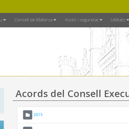
DE MALLORCA
MALLORCA.ES
TRAN
SEU ELECTRÒNICA
u
Consell de Mallorca
Accés i seguretat
Utilitats
Acords del Consell Exec
2015