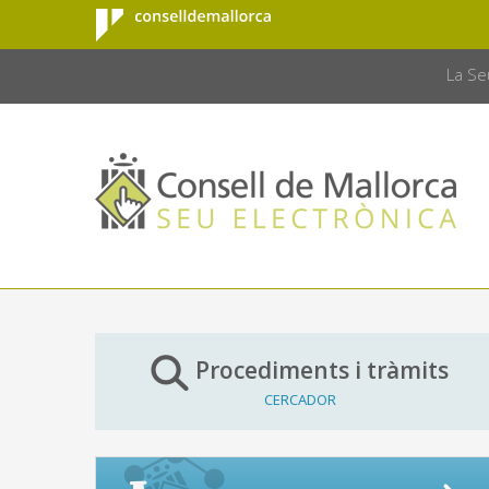
Consell de
Salta al contingut principal
CONSELL 
Mallorca
La Se
Procediments i tràmits
CERCADOR