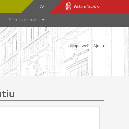
CA
ES
Webs oficials
SPARÈNCIA
Tràmits i serveis
Mapa web
Ajuda
utiu