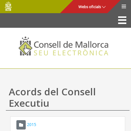
Consell
Salta al contingut principal
Webs oficials
de
Mallorca
La Seu
Consell de Mallorca
Accés i seguretat
Utilitats
Tràmits i serveis
Acords del Consell
Mapa web
Executiu
Ajuda
2015