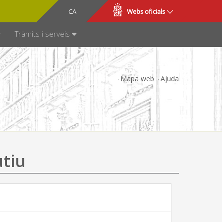
CA
ES
Webs oficials
SPARÈNCIA
Tràmits i serveis
Mapa web
Ajuda
utiu