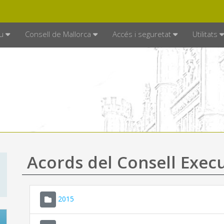
DE MALLORCA
MALLORCA.ES
TRAN
SEU ELECTRÒNICA
u
Consell de Mallorca
Accés i seguretat
Utilitats
Acords del Consell Exec
2015