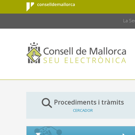
Consell de
Salta al contingut principal
CONSELL 
Mallorca
La Se
Procediments i tràmits
CERCADOR