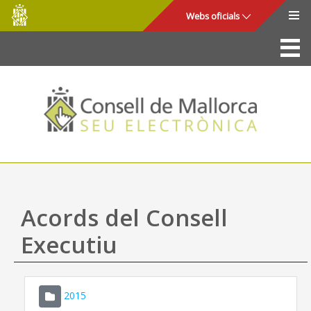
Consell
Salta al contingut principal
Webs oficials
de
Mallorca
La Seu
Consell de Mallorca
Accés i seguretat
Utilitats
Tràmits i serveis
Acords del Consell
Mapa web
Executiu
Ajuda
2015