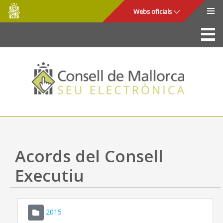
Consell
Salta al contingut principal
Webs oficials
de
Mallorca
La Seu
Consell de Mallorca
Accés i seguretat
Utilitats
Tràmits i serveis
Acords del Consell
Mapa web
Executiu
Ajuda
2015