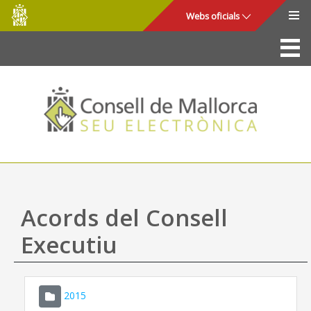
Consell
Salta al contingut principal
Webs oficials
de
Mallorca
La Seu
Consell de Mallorca
Accés i seguretat
Utilitats
Tràmits i serveis
Acords del Consell
Mapa web
Executiu
Ajuda
2015