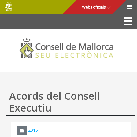
Consell
Salta al contingut principal
Webs oficials
de
Mallorca
La Seu
Consell de Mallorca
Accés i seguretat
Utilitats
Tràmits i serveis
Acords del Consell
Mapa web
Executiu
Ajuda
2015