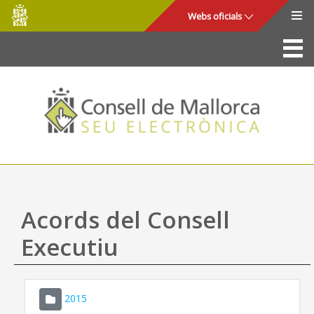
Consell
Salta al contingut principal
Webs oficials
de
Mallorca
La Seu
Consell de Mallorca
Accés i seguretat
Utilitats
Tràmits i serveis
Acords del Consell
Mapa web
Executiu
Ajuda
2015