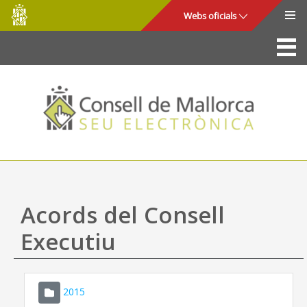
Consell
Salta al contingut principal
Webs oficials
de
Mallorca
La Seu
Consell de Mallorca
Accés i seguretat
Utilitats
Tràmits i serveis
Acords del Consell
Mapa web
Executiu
Ajuda
2015