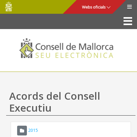
Consell
Salta al contingut principal
Webs oficials
de
Mallorca
La Seu
Consell de Mallorca
Accés i seguretat
Utilitats
Tràmits i serveis
Acords del Consell
Mapa web
Executiu
Ajuda
2015