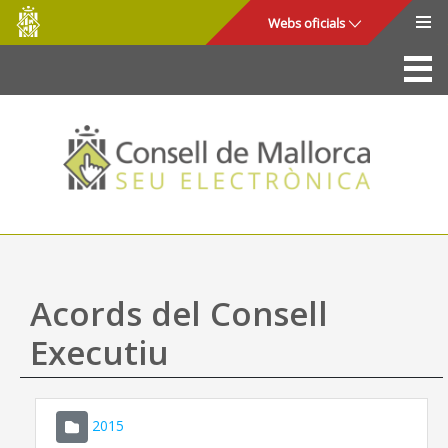
Consell
Salta al contingut principal
Webs oficials
de
Mallorca
La Seu
Consell de Mallorca
Accés i seguretat
Utilitats
Tràmits i serveis
Acords del Consell
Mapa web
Executiu
Ajuda
2015