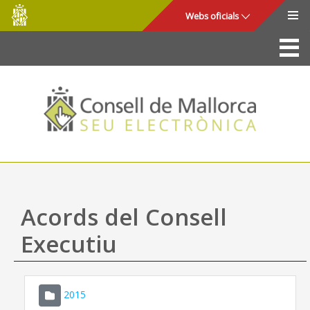
Consell
Salta al contingut principal
Webs oficials
de
Mallorca
La Seu
Consell de Mallorca
Accés i seguretat
Utilitats
Tràmits i serveis
Acords del Consell
Mapa web
Executiu
Ajuda
2015