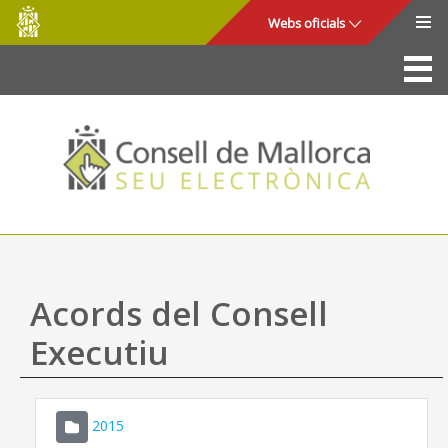
Consell
Salta al contingut principal
Webs oficials
de
Mallorca
La Seu
Consell de Mallorca
Accés i seguretat
Utilitats
Tràmits i serveis
Acords del Consell
Mapa web
Executiu
Ajuda
2015