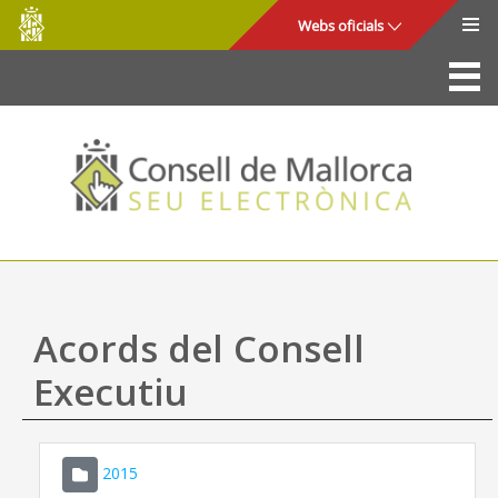
Consell
Salta al contingut principal
Webs oficials
de
Mallorca
La Seu
Consell de Mallorca
Accés i seguretat
Utilitats
Tràmits i serveis
Acords del Consell
Mapa web
Executiu
Ajuda
2015