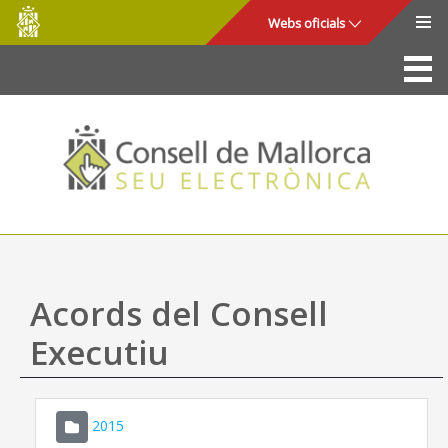
Consell
Salta al contingut principal
Webs oficials
de
Mallorca
La Seu
Consell de Mallorca
Accés i seguretat
Utilitats
Tràmits i serveis
Acords del Consell
Mapa web
Executiu
Ajuda
2015