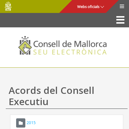
Consell
Salta al contingut principal
Webs oficials
de
Mallorca
La Seu
Consell de Mallorca
Accés i seguretat
Utilitats
Tràmits i serveis
Acords del Consell
Mapa web
Executiu
Ajuda
2015