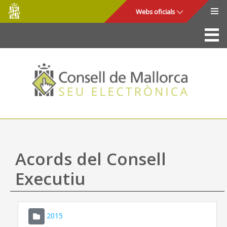
Consell
Salta al contingut principal
Webs oficials
de
Mallorca
La Seu
Consell de Mallorca
Accés i seguretat
Utilitats
Tràmits i serveis
Acords del Consell
Mapa web
Executiu
Ajuda
2015