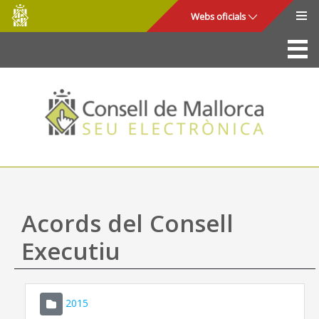
Consell
Salta al contingut principal
Webs oficials
de
Mallorca
La Seu
Consell de Mallorca
Accés i seguretat
Utilitats
Tràmits i serveis
Acords del Consell
Mapa web
Executiu
Ajuda
2015