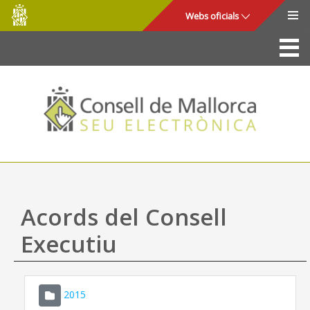
Consell
Salta al contingut principal
Webs oficials
de
Mallorca
La Seu
Consell de Mallorca
Accés i seguretat
Utilitats
Tràmits i serveis
Acords del Consell
Mapa web
Executiu
Ajuda
2015