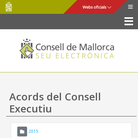
Consell
Salta al contingut principal
Webs oficials
de
Mallorca
La Seu
Consell de Mallorca
Accés i seguretat
Utilitats
Tràmits i serveis
Acords del Consell
Mapa web
Executiu
Ajuda
2015