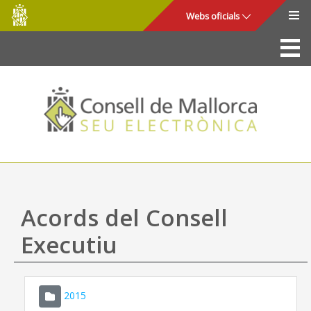
Consell
Salta al contingut principal
Webs oficials
de
Mallorca
La Seu
Consell de Mallorca
Accés i seguretat
Utilitats
Tràmits i serveis
Acords del Consell
Mapa web
Executiu
Ajuda
2015