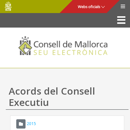
Consell
Salta al contingut principal
Webs oficials
de
Mallorca
La Seu
Consell de Mallorca
Accés i seguretat
Utilitats
Tràmits i serveis
Acords del Consell
Mapa web
Executiu
Ajuda
2015