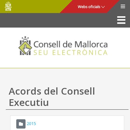
Consell
Salta al contingut principal
Webs oficials
de
Mallorca
La Seu
Consell de Mallorca
Accés i seguretat
Utilitats
Tràmits i serveis
Acords del Consell
Mapa web
Executiu
Ajuda
2015