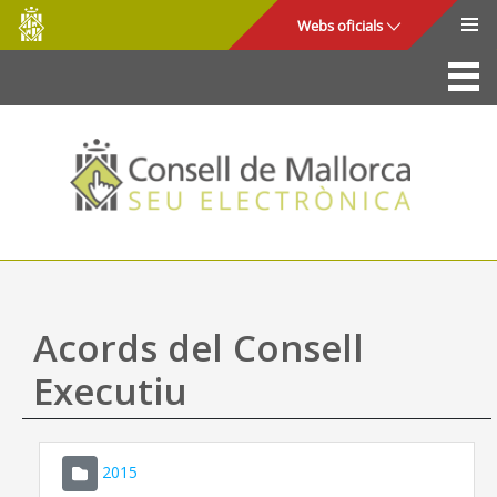
Consell
Salta al contingut principal
Webs oficials
de
Mallorca
La Seu
Consell de Mallorca
Accés i seguretat
Utilitats
Tràmits i serveis
Acords del Consell
Mapa web
Executiu
Ajuda
2015