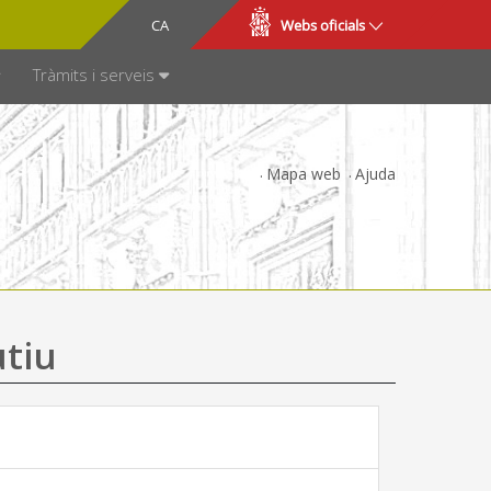
CA
ES
Webs oficials
SPARÈNCIA
Tràmits i serveis
Mapa web
Ajuda
utiu