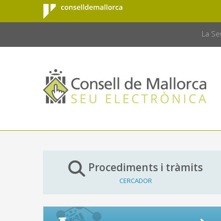
Consell de
Salta al contingut principal
CONSELL 
Mallorca
La Se
Procediments i tràmits
CERCADOR