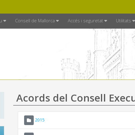
DE MALLORCA
MALLORCA.ES
TRAN
SEU ELECTRÒNICA
u
Consell de Mallorca
Accés i seguretat
Utilitats
Acords del Consell Exec
2015