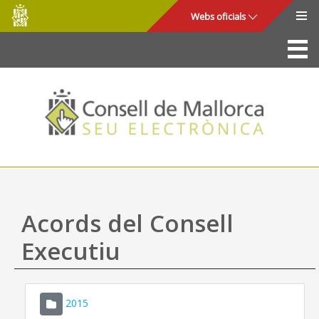
Consell
Salta al contingut principal
Webs oficials
de
Mallorca
La Seu
Consell de Mallorca
Accés i seguretat
Utilitats
Tràmits i serveis
Acords del Consell
Mapa web
Executiu
Ajuda
2015