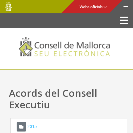
Consell
Salta al contingut principal
Webs oficials
de
Mallorca
La Seu
Consell de Mallorca
Accés i seguretat
Utilitats
Tràmits i serveis
Acords del Consell
Mapa web
Executiu
Ajuda
2015