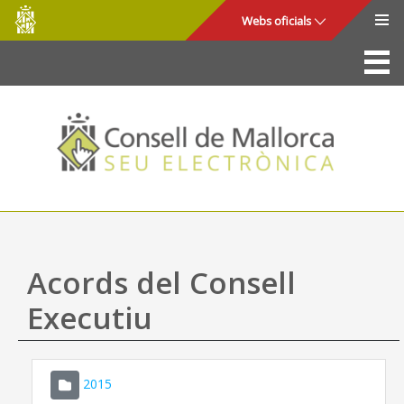
Consell
Salta al contingut principal
Webs oficials
de
Mallorca
La Seu
Consell de Mallorca
Accés i seguretat
Utilitats
Tràmits i serveis
Acords del Consell
Mapa web
Executiu
Ajuda
2015