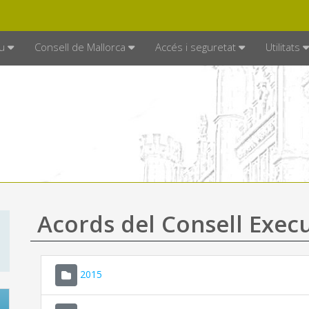
DE MALLORCA
MALLORCA.ES
TRAN
SEU ELECTRÒNICA
u
Consell de Mallorca
Accés i seguretat
Utilitats
Acords del Consell Exec
2015