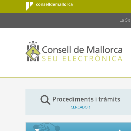
Consell de
Salta al contingut principal
CONSELL 
Mallorca
La Se
Procediments i tràmits
CERCADOR