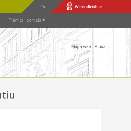
CA
ES
Webs oficials
SPARÈNCIA
Tràmits i serveis
Mapa web
Ajuda
utiu