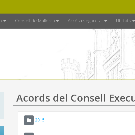
DE MALLORCA
MALLORCA.ES
TRAN
SEU ELECTRÒNICA
u
Consell de Mallorca
Accés i seguretat
Utilitats
Acords del Consell Exec
2015