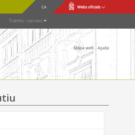
CA
ES
Webs oficials
SPARÈNCIA
Tràmits i serveis
Mapa web
Ajuda
utiu