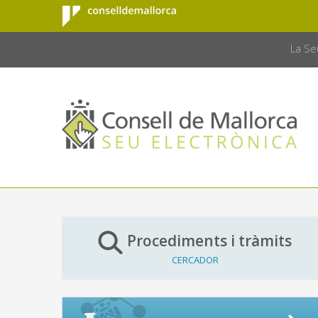
Consell de
Salta al contingut principal
CONSELL 
Mallorca
La Se
Procediments i tràmits
CERCADOR