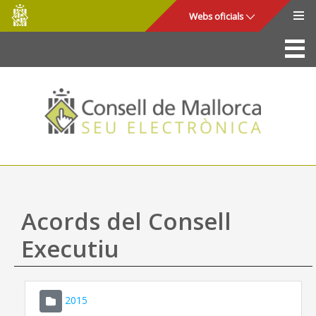
Consell
Salta al contingut principal
Webs oficials
de
Mallorca
La Seu
Consell de Mallorca
Accés i seguretat
Utilitats
Tràmits i serveis
Acords del Consell
Mapa web
Executiu
Ajuda
2015