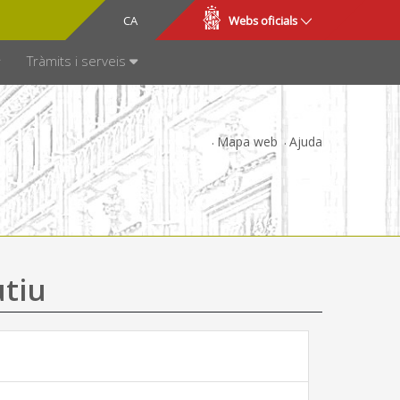
CA
ES
Webs oficials
SPARÈNCIA
Tràmits i serveis
Mapa web
Ajuda
utiu