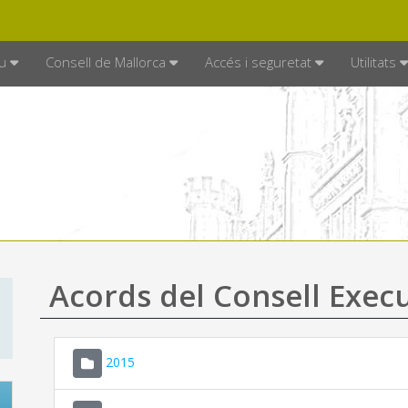
DE MALLORCA
MALLORCA.ES
TRAN
SEU ELECTRÒNICA
u
Consell de Mallorca
Accés i seguretat
Utilitats
Acords del Consell Exec
2015