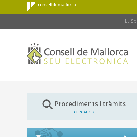
Consell de
Salta al contingut principal
CONSELL 
Mallorca
La Se
Procediments i tràmits
CERCADOR