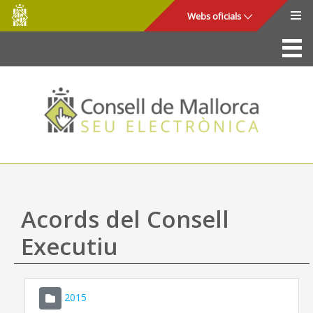
Consell
Salta al contingut principal
Webs oficials
de
Mallorca
La Seu
Consell de Mallorca
Accés i seguretat
Utilitats
Tràmits i serveis
Acords del Consell
Mapa web
Executiu
Ajuda
2015