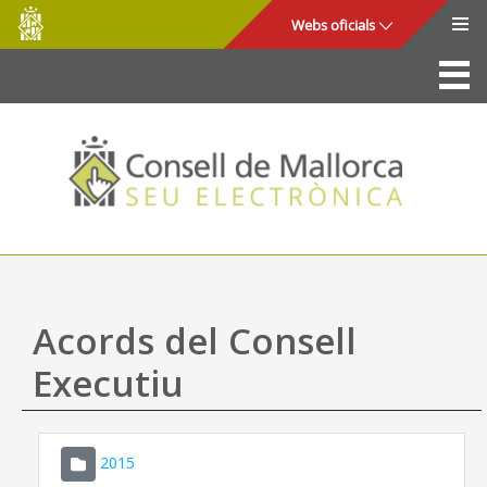
Consell
Salta al contingut principal
Webs oficials
de
Mallorca
La Seu
Consell de Mallorca
Accés i seguretat
Utilitats
Tràmits i serveis
Acords del Consell
Mapa web
Executiu
Ajuda
2015